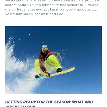
vel euismod tortor, vitae tempor tellus. Duis auctor eget urna et
laoreet. Nulla nisl turpis, fermentum nec posuere id, luctus ac
metus. Suspendisse nec faucibus magna, vel dapibus lectus.
Vestibulum malesuada ultricies dui ac…
GETTING READY FOR THE SEASON: WHAT AND
WHERE TO BUY