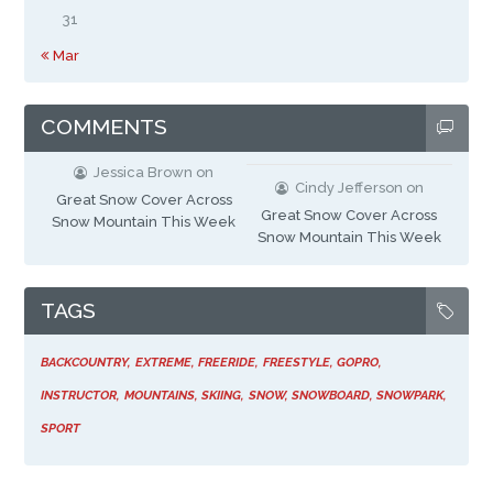
31
« Mar
COMMENTS
Jessica Brown
on
Cindy Jefferson
on
Great Snow Cover Across
Great Snow Cover Across
Snow Mountain This Week
Snow Mountain This Week
TAGS
BACKCOUNTRY
EXTREME
FREERIDE
FREESTYLE
GOPRO
INSTRUCTOR
MOUNTAINS
SKIING
SNOW
SNOWBOARD
SNOWPARK
SPORT