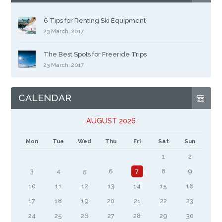
6 Tips for Renting Ski Equipment
23 March, 2017
The Best Spots for Freeride Trips
23 March, 2017
CALENDAR
AUGUST 2026
Mon
Tue
Wed
Thu
Fri
Sat
Sun
1
2
3
4
5
6
7
8
9
10
11
12
13
14
15
16
17
18
19
20
21
22
23
24
25
26
27
28
29
30