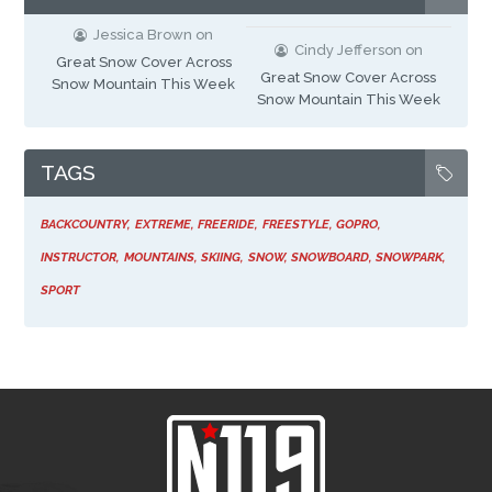
Jessica Brown
on
Cindy Jefferson
on
Great Snow Cover Across
Great Snow Cover Across
Snow Mountain This Week
Snow Mountain This Week
TAGS
BACKCOUNTRY
EXTREME
FREERIDE
FREESTYLE
GOPRO
INSTRUCTOR
MOUNTAINS
SKIING
SNOW
SNOWBOARD
SNOWPARK
SPORT