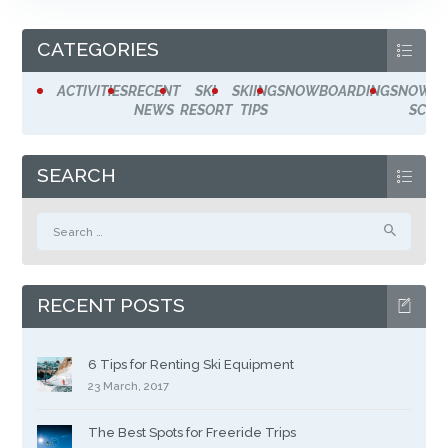
CATEGORIES
ACTIVITIES
RECENT
SKI
SKIING
SNOWBOARDING
SNOWSP
NEWS
RESORT
TIPS
SCHO
SEARCH
Search
for:
RECENT POSTS
6 Tips for Renting Ski Equipment
23 March, 2017
The Best Spots for Freeride Trips